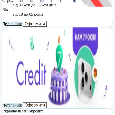
Строк
від 345-ти до 365-ти днів;
Вік
від 18 до 65 років;
Детальніше
Оформити
Україна
Онлайн-кредит
Credit7: онлайн позика на карту
Відсоткова ставка
від 345-ти днів до 365 днів (період сплати процентів за
користування кредитом: від 5-ти днів до 30 днів);
Реальна річна ставка
від 3,65% до 4545%;
Сума
до 20 000 грн;
Строк
до 30 днів;
Вік
від 18 до 65 років;
Детальніше
Оформити
Україна
Онлайн-кредит