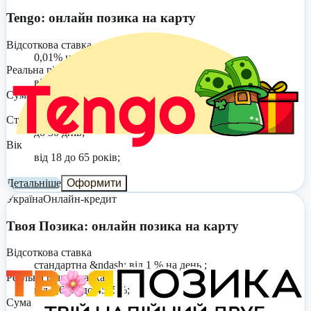
Tengo: онлайн позика на карту
Відсоткова ставка
0,01% на день;
Реальна річна ставка
від 3,65% до 4545%;
Сума
до 20 000 грн;
Строк
до 30 днів;
Вік
від 18 до 65 років;
Детальніше
Оформити
Україна
Онлайн-кредит
Твоя Позика: онлайн позика на карту
Відсоткова ставка
стандартна &ndash; від 1 % на день ;
Реальна річна ставка
від 3,65% до 4545%;
Сума