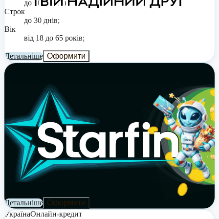
до 20 000 грн;
Строк
до 30 днів;
Вік
від 18 до 65 років;
Детальніше
Оформити
Україна
Онлайн-кредит
StarFin: онлайн позика на карту
Відсоткова ставка
0,01% на день;
Реальна річна ставка
від 3,65% до 4545%;
Сума
до 20 000 грн;
Строк
до 30 днів;
Вік
від 18 до 65 років;
Детальніше
Оформити
Україна
Онлайн-кредит