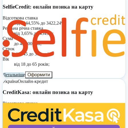
SelfieCredit: онлайн позика на карту
Відсоткова ставка
від 1244,55% до 3422,24%;
Реальна річна ставка
від 3,65% до 4545%;
Сума
до 40 000 грн;
Строк
від 345 до 365 днів;
Вік
від 18 до 65 років;
Детальніше
Оформити
Україна
Онлайн-кредит
CreditKasa: онлайн позика на карту
Відсоткова ставка
0,01% на день;
Реальна річна ставка
від 3,65% до 4545%;
Сума