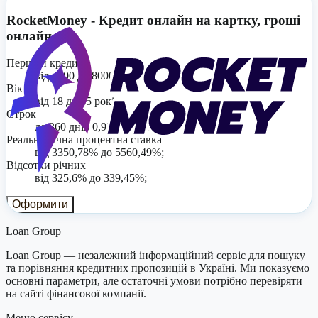
RocketMoney - Кредит онлайн на картку, гроші
онлайн
Перший кредит
від 3000 до 8000;
Вік
від 18 до 65 років;
Строк
до 360 днів 0,93% на день;
Реальна річна процентна ставка
від 3350,78% до 5560,49%;
Відсотки річних
від 325,6% до 339,45%;
Оформити
Loan Group
Loan Group — незалежний інформаційний сервіс для пошуку
та порівняння кредитних пропозицій в Україні. Ми показуємо
основні параметри, але остаточні умови потрібно перевіряти
на сайті фінансової компанії.
Меню сервісу