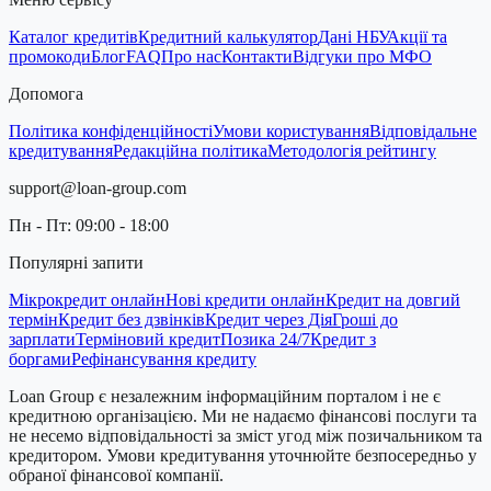
Каталог кредитів
Кредитний калькулятор
Дані НБУ
Акції та
промокоди
Блог
FAQ
Про нас
Контакти
Відгуки про МФО
Допомога
Політика конфіденційності
Умови користування
Відповідальне
кредитування
Редакційна політика
Методологія рейтингу
support@loan-group.com
Пн - Пт: 09:00 - 18:00
Популярні запити
Мікрокредит онлайн
Нові кредити онлайн
Кредит на довгий
термін
Кредит без дзвінків
Кредит через Дія
Гроші до
зарплати
Терміновий кредит
Позика 24/7
Кредит з
боргами
Рефінансування кредиту
Loan Group є незалежним інформаційним порталом і не є
кредитною організацією. Ми не надаємо фінансові послуги та
не несемо відповідальності за зміст угод між позичальником та
кредитором. Умови кредитування уточнюйте безпосередньо у
обраної фінансової компанії.