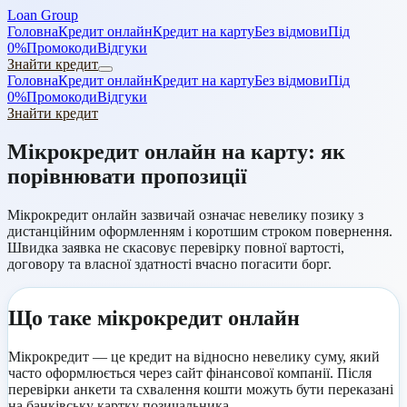
Loan Group
Головна
Кредит онлайн
Кредит на карту
Без відмови
Під
0%
Промокоди
Відгуки
Знайти кредит
Головна
Кредит онлайн
Кредит на карту
Без відмови
Під
0%
Промокоди
Відгуки
Знайти кредит
Мікрокредит онлайн на карту: як
порівнювати пропозиції
Мікрокредит онлайн зазвичай означає невелику позику з
дистанційним оформленням і коротшим строком повернення.
Швидка заявка не скасовує перевірку повної вартості,
договору та власної здатності вчасно погасити борг.
Що таке мікрокредит онлайн
Мікрокредит — це кредит на відносно невелику суму, який
часто оформлюється через сайт фінансової компанії. Після
перевірки анкети та схвалення кошти можуть бути переказані
на банківську картку позичальника.