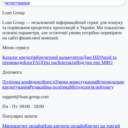
кредитування
Loan Group
Loan Group — незалежний інформаційний сервіс для пошуку
та порівняння кредитних пропозицій в Україні. Ми показуємо
основні параметри, але остаточні умови потрібно перевіряти
на сайті фінансової компанії.
Меню сервісу
Каталог кредитів
Кредитний калькулятор
Дані НБУ
Акції та
промокоди
Блог
FAQ
Про нас
Контакти
Відгуки про МФО
Допомога
Політика конфіденційності
Умови користування
Відповідальне
кредитування
Редакційна політика
Методологія рейтингу
support@loan-group.com
Пн - Пт: 09:00 - 18:00
Популярні запити
Мікрокредит онлайн
Нові кредити онлайн
Кредит на довгий