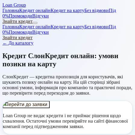
Loan Group
Головна
Кредит онлайн
Кредит на карту
Без відмови
Під
0%
Промокоди
Відгуки
Знайти кредит
Головна
Кредит онлайн
Кредит на карту
Без відмови
Під
0%
Промокоди
Відгуки
Знайти кредит
← До каталогу
Кредит
СлонКредит
онлайн: умови
позики на карту
СлонКредит
— кредитна пропозиція для користувачів, які
шукають позику онлайн на карту. На цій сторінці зібрані
основні умови, інформація про компанію та практичні поради,
що перевірити перед переходом до заявки.
Перейти до заявки
Loan Group не видає кредити і не приймає рішення щодо
схвалення.
Остаточні умови перевіряйте на сайті фінансової
компанії перед підтвердженням заявки.