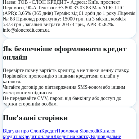
Назва: ТОВ «СЛОН КРЕДИТ» Адреса: Київ, проспект
Перемоги, 90-А Телефон: +3 800 33 03 83 Max APR: ГПС
(APR): 3,65% (365 днів) Термін: від 61 доби до 1 року Ліцензія
№: 88 Приклад розрахунку: 15000 грн. на 3 місяці, комісія
5373 грн., загальні витрати 20373 грн., APR 35.82%.
info@sloncredit.com.ua
Як безпечніше оформлювати кредит
онлайн
Перевірте повну вартість кредиту, а не тільки денну ставку.
Порівняйте пропозицію з іншими кредитами онлайн у
каталозі.
Читайте договір до підтвердження SMS-кодом або іншим
електронним підписом.
Не передавайте CVV, паролі від банкінгу або доступ до
картки стороннім особам.
Пов’язані сторінки
Відгуки про
СлонКредит
Промокод
Sloncredit
Каталог
кредитів
Кредит онлайн
Кредит на картку
Відповідальне