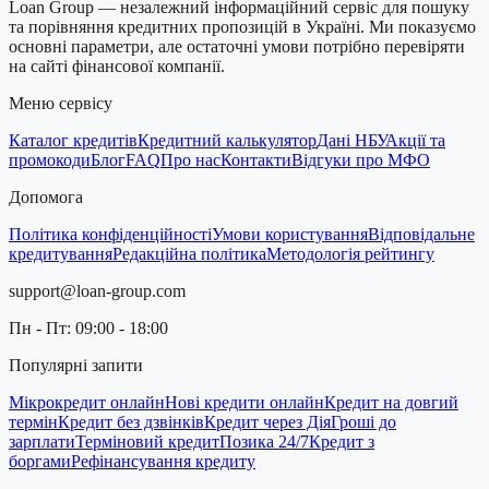
Loan Group — незалежний інформаційний сервіс для пошуку
та порівняння кредитних пропозицій в Україні. Ми показуємо
основні параметри, але остаточні умови потрібно перевіряти
на сайті фінансової компанії.
Меню сервісу
Каталог кредитів
Кредитний калькулятор
Дані НБУ
Акції та
промокоди
Блог
FAQ
Про нас
Контакти
Відгуки про МФО
Допомога
Політика конфіденційності
Умови користування
Відповідальне
кредитування
Редакційна політика
Методологія рейтингу
support@loan-group.com
Пн - Пт: 09:00 - 18:00
Популярні запити
Мікрокредит онлайн
Нові кредити онлайн
Кредит на довгий
термін
Кредит без дзвінків
Кредит через Дія
Гроші до
зарплати
Терміновий кредит
Позика 24/7
Кредит з
боргами
Рефінансування кредиту