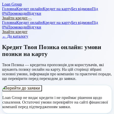
Loan Group
Головна
Кредит онлайн
Кредит на карту
Без відмови
Під
0%
Промокоди
Відгуки
Знайти кредит
Головна
Кредит онлайн
Кредит на карту
Без відмови
Під
0%
Промокоди
Відгуки
Знайти кредит
← До каталогу
Кредит
Твоя Позика
онлайн: умови
позики на карту
Твоя Позика
— кредитна пропозиція для користувачів, які
шукають позику онлайн на карту. На цій сторінці зібрані
основні умови, інформація про компанію та практичні поради,
що перевірити перед переходом до заявки.
Перейти до заявки
Loan Group не видає кредити і не приймає рішення щодо
схвалення.
Остаточні умови перевіряйте на сайті фінансової
компанії перед підтвердженням заявки.