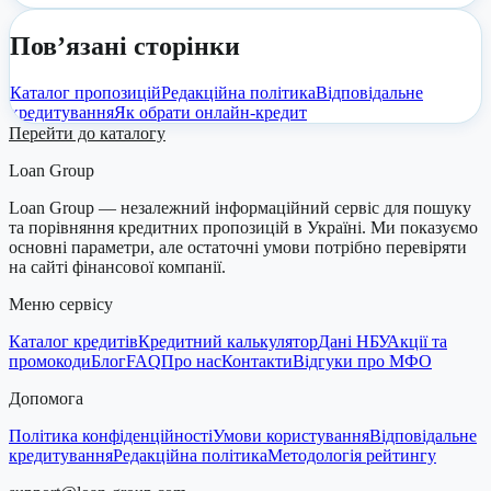
Пов’язані сторінки
Каталог пропозицій
Редакційна політика
Відповідальне
кредитування
Як обрати онлайн-кредит
Перейти до каталогу
Loan Group
Loan Group — незалежний інформаційний сервіс для пошуку
та порівняння кредитних пропозицій в Україні. Ми показуємо
основні параметри, але остаточні умови потрібно перевіряти
на сайті фінансової компанії.
Меню сервісу
Каталог кредитів
Кредитний калькулятор
Дані НБУ
Акції та
промокоди
Блог
FAQ
Про нас
Контакти
Відгуки про МФО
Допомога
Політика конфіденційності
Умови користування
Відповідальне
кредитування
Редакційна політика
Методологія рейтингу