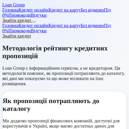
Loan Group
Головна
Кредит онлайн
Кредит на карту
Без відмови
Під
0%
Промокоди
Відгуки
Знайти кредит
Головна
Кредит онлайн
Кредит на карту
Без відмови
Під
0%
Промокоди
Відгуки
Знайти кредит
Методологія рейтингу кредитних
пропозицій
Loan Group є інформаційним сервісом, а не кредитором. Ця
методологія пояснює, як пропозиції потрапляють до каталогу,
які дані ми показуємо та що може впливати на їхнє
розміщення.
Як пропозиції потрапляють до
каталогу
Ми додаємо пропозиції фінансових компаній, доступні для
користувачів в Україні, якщо маємо достатньо даних для