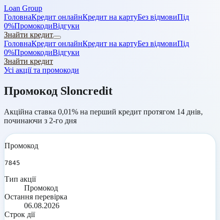
Loan Group
Головна
Кредит онлайн
Кредит на карту
Без відмови
Під
0%
Промокоди
Відгуки
Знайти кредит
Головна
Кредит онлайн
Кредит на карту
Без відмови
Під
0%
Промокоди
Відгуки
Знайти кредит
Усі акції та промокоди
Промокод Sloncredit
Акційна ставка 0,01% на перший кредит протягом 14 днів,
починаючи з 2-го дня
Промокод
7845
Тип акції
Промокод
Остання перевірка
06.08.2026
Строк дії