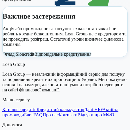
Важливе застереження
Акція або промокод не гарантують схвалення заявки і не
роблять кредит безкоштовним. Loan Group не є кредитором та
не проводить розіграш. Остаточні умови визначає фінансова
компанія.
Огляд
Sloncredit
Відповідальне кредитування
Loan Group
Loan Group — незалежний інформаційний сервіс для пошуку
та порівняння кредитних пропозицій в Україні. Ми показуємо
основні параметри, але остаточні умови потрібно перевіряти
на сайті фінансової компанії.
Меню сервісу
Каталог кредитів
Кредитний калькулятор
Дані НБУ
Акції та
промокоди
Блог
FAQ
Про нас
Контакти
Відгуки про МФО
Допомога