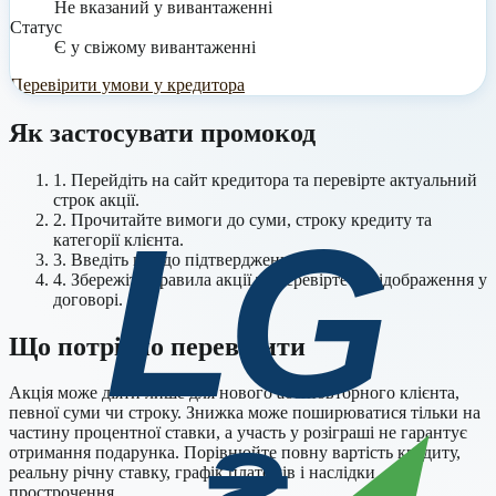
Не вказаний у вивантаженні
Статус
Є у свіжому вивантаженні
Перевірити умови у кредитора
Як застосувати промокод
1. Перейдіть на сайт кредитора та перевірте актуальний
строк акції.
2. Прочитайте вимоги до суми, строку кредиту та
категорії клієнта.
3.
Введіть код до підтвердження заявки.
4. Збережіть правила акції та перевірте їх відображення у
договорі.
Що потрібно перевірити
Акція може діяти лише для нового або повторного клієнта,
певної суми чи строку. Знижка може поширюватися тільки на
частину процентної ставки, а участь у розіграші не гарантує
отримання подарунка. Порівнюйте повну вартість кредиту,
реальну річну ставку, графік платежів і наслідки
прострочення.