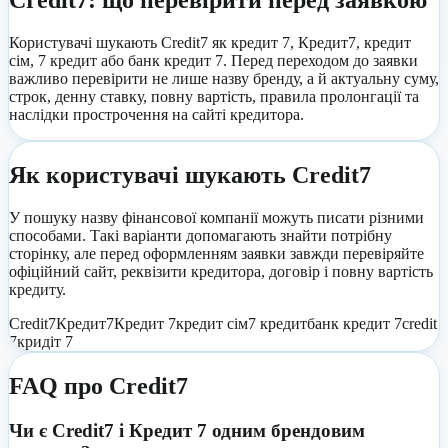
Credit7
: що перевірити перед заявкою
Користувачі шукають Credit7 як кредит 7, Кредит7, кредит
сім, 7 кредит або банк кредит 7. Перед переходом до заявки
важливо перевірити не лише назву бренду, а й актуальну суму,
строк, денну ставку, повну вартість, правила пролонгації та
наслідки прострочення на сайті кредитора.
Як користувачі шукають
Credit7
У пошуку назву фінансової компанії можуть писати різними
способами. Такі варіанти допомагають знайти потрібну
сторінку, але перед оформленням заявки завжди перевіряйте
офіційний сайт, реквізити кредитора, договір і повну вартість
кредиту.
Credit7
Кредит7
Кредит 7
кредит сім
7 кредит
банк кредит 7
сredit
7
кридіт 7
FAQ про
Credit7
Чи є Credit7 і Кредит 7 одним брендовим