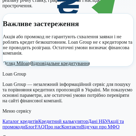
реальну річну ставку, графік платежів і наслідки
прострочення.
Важливе застереження
Акція або промокод не гарантують схвалення заявки і не
роблять кредит безкоштовним. Loan Group не є кредитором та
не проводить розіграш. Остаточні умови визначає фінансова
компанія.
Огляд
Miloan
Відповідальне кредитування
Loan Group
Loan Group — незалежний інформаційний сервіс для пошуку
та порівняння кредитних пропозицій в Україні. Ми показуємо
основні параметри, але остаточні умови потрібно перевіряти
на сайті фінансової компанії.
Меню сервісу
Каталог кредитів
Кредитний калькулятор
Дані НБУ
Акції та
промокоди
Блог
FAQ
Про нас
Контакти
Відгуки про МФО