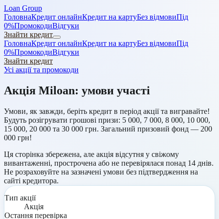
Loan Group
Головна
Кредит онлайн
Кредит на карту
Без відмови
Під
0%
Промокоди
Відгуки
Знайти кредит
Головна
Кредит онлайн
Кредит на карту
Без відмови
Під
0%
Промокоди
Відгуки
Знайти кредит
Усі акції та промокоди
Акція Miloan: умови участі
Умови, як завжди, беріть кредит в період акції та вигравайте!
Будуть розігрувати грошові призи: 5 000, 7 000, 8 000, 10 000,
15 000, 20 000 та 30 000 грн. Загальний призовий фонд — 200
000 грн!
Ця сторінка збережена, але акція відсутня у свіжому
вивантаженні, прострочена або не перевірялася понад 14 днів.
Не розраховуйте на зазначені умови без підтвердження на
сайті кредитора.
Тип акції
Акція
Остання перевірка