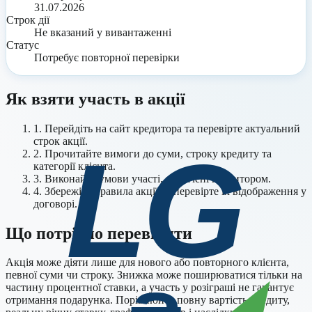
31.07.2026
Строк дії
Не вказаний у вивантаженні
Статус
Потребує повторної перевірки
Як взяти участь в акції
1. Перейдіть на сайт кредитора та перевірте актуальний
строк акції.
2. Прочитайте вимоги до суми, строку кредиту та
категорії клієнта.
3.
Виконайте умови участі, зазначені кредитором.
4. Збережіть правила акції та перевірте їх відображення у
договорі.
Що потрібно перевірити
Акція може діяти лише для нового або повторного клієнта,
певної суми чи строку. Знижка може поширюватися тільки на
частину процентної ставки, а участь у розіграші не гарантує
отримання подарунка. Порівнюйте повну вартість кредиту,