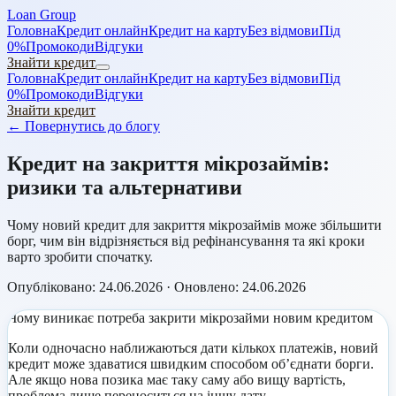
Loan Group
Головна
Кредит онлайн
Кредит на карту
Без відмови
Під
0%
Промокоди
Відгуки
Знайти кредит
Головна
Кредит онлайн
Кредит на карту
Без відмови
Під
0%
Промокоди
Відгуки
Знайти кредит
←
Повернутись до блогу
Кредит на закриття мікрозаймів:
ризики та альтернативи
Чому новий кредит для закриття мікрозаймів може збільшити
борг, чим він відрізняється від рефінансування та які кроки
варто зробити спочатку.
Опубліковано:
24.06.2026
· Оновлено:
24.06.2026
Чому виникає потреба закрити мікрозайми новим кредитом
Коли одночасно наближаються дати кількох платежів, новий
кредит може здаватися швидким способом об’єднати борги.
Але якщо нова позика має таку саму або вищу вартість,
проблема лише переноситься на іншу дату.