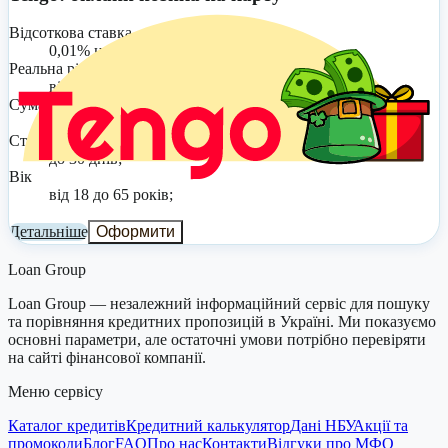
Відсоткова ставка
0,01% на день;
Реальна річна ставка
від 3,65% до 4545%;
Сума
до 20 000 грн;
Строк
до 30 днів;
Вік
від 18 до 65 років;
Детальніше
Оформити
Loan Group
Loan Group — незалежний інформаційний сервіс для пошуку
та порівняння кредитних пропозицій в Україні. Ми показуємо
основні параметри, але остаточні умови потрібно перевіряти
на сайті фінансової компанії.
Меню сервісу
Каталог кредитів
Кредитний калькулятор
Дані НБУ
Акції та
промокоди
Блог
FAQ
Про нас
Контакти
Відгуки про МФО