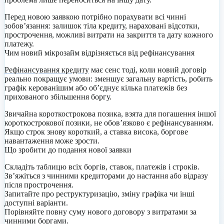
Перед новою заявкою потрібно порахувати всі чинні
зобов’язання: залишок тіла кредиту, нараховані відсотки,
прострочення, можливі витрати на закриття та дату кожного
платежу.
Чим новий мікрозайм відрізняється від рефінансування
Рефінансування кредиту
має сенс тоді, коли новий договір
реально покращує умови: зменшує загальну вартість, робить
графік керованішим або об’єднує кілька платежів без
прихованого збільшення боргу.
Звичайна короткострокова позика, взята для погашення іншої
короткострокової позики, не обов’язково є рефінансуванням.
Якщо строк знову короткий, а ставка висока, боргове
навантаження може зрости.
Що зробити до подання нової заявки
Складіть таблицю всіх боргів, ставок, платежів і строків.
Зв’яжіться з чинними кредиторами до настання або відразу
після прострочення.
Запитайте про реструктуризацію, зміну графіка чи інші
доступні варіанти.
Порівняйте повну суму нового договору з витратами за
чинними боргами.