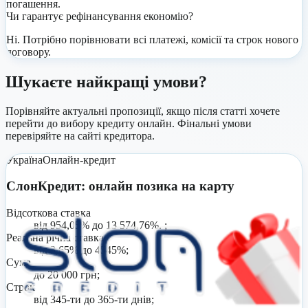
погашення.
Чи гарантує рефінансування економію?
Ні. Потрібно порівнювати всі платежі, комісії та строк нового
договору.
Шукаєте найкращі умови?
Порівняйте актуальні пропозиції, якщо після статті хочете
перейти до вибору кредиту онлайн. Фінальні умови
перевіряйте на сайті кредитора.
Україна
Онлайн-кредит
СлонКредит: онлайн позика на карту
Відсоткова ставка
від 954,05% до 13 574,76%. ;
Реальна річна ставка
від 3,65% до 4545%;
Сума
до 20 000 грн;
Строк
від 345-ти до 365-ти днів;