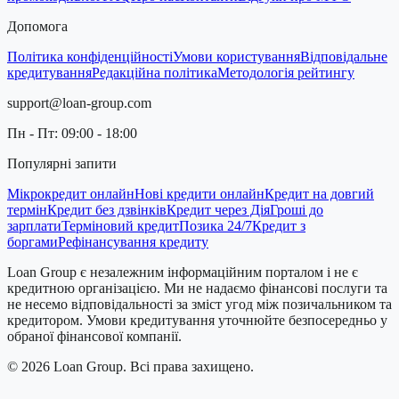
Допомога
Політика конфіденційності
Умови користування
Відповідальне
кредитування
Редакційна політика
Методологія рейтингу
support@loan-group.com
Пн - Пт: 09:00 - 18:00
Популярні запити
Мікрокредит онлайн
Нові кредити онлайн
Кредит на довгий
термін
Кредит без дзвінків
Кредит через Дія
Гроші до
зарплати
Терміновий кредит
Позика 24/7
Кредит з
боргами
Рефінансування кредиту
Loan Group є незалежним інформаційним порталом і не є
кредитною організацією. Ми не надаємо фінансові послуги та
не несемо відповідальності за зміст угод між позичальником та
кредитором. Умови кредитування уточнюйте безпосередньо у
обраної фінансової компанії.
©
2026
Loan Group
. Всі права захищено.