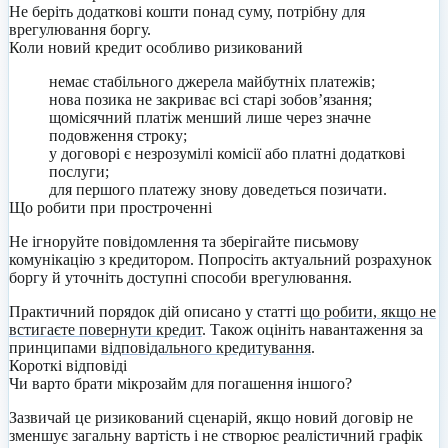
Не беріть додаткові кошти понад суму, потрібну для
врегулювання боргу.
Коли новий кредит особливо ризикований
немає стабільного джерела майбутніх платежів;
нова позика не закриває всі старі зобов’язання;
щомісячний платіж менший лише через значне
подовження строку;
у договорі є незрозумілі комісії або платні додаткові
послуги;
для першого платежу знову доведеться позичати.
Що робити при простроченні
Не ігноруйте повідомлення та зберігайте письмову
комунікацію з кредитором. Попросіть актуальний розрахунок
боргу й уточніть доступні способи врегулювання.
Практичний порядок дій описано у статті
що робити, якщо не
встигаєте повернути кредит
. Також оцініть навантаження за
принципами
відповідального кредитування
.
Короткі відповіді
Чи варто брати мікрозайм для погашення іншого?
Зазвичай це ризикований сценарій, якщо новий договір не
зменшує загальну вартість і не створює реалістичний графік