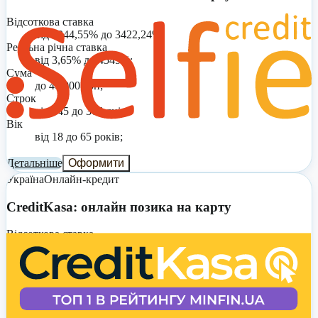
Відсоткова ставка
від 1244,55% до 3422,24%;
Реальна річна ставка
від 3,65% до 4545%;
Сума
до 40 000 грн;
Строк
від 345 до 365 днів;
Вік
від 18 до 65 років;
Детальніше
Оформити
Україна
Онлайн-кредит
CreditKasa: онлайн позика на карту
Відсоткова ставка
0,01% на день;
Реальна річна ставка
від 3,65% до 4545%;
Сума
до 20 000 грн;
Строк