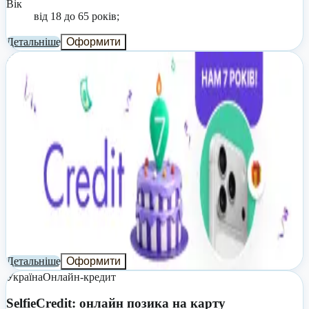
Вік
від 18 до 65 років;
Детальніше
Оформити
Україна
Онлайн-кредит
Credit7: онлайн позика на карту
Відсоткова ставка
від 345-ти днів до 365 днів (період сплати процентів за
користування кредитом: від 5-ти днів до 30 днів);
Реальна річна ставка
від 3,65% до 4545%;
Сума
до 20 000 грн;
Строк
до 30 днів;
Вік
від 18 до 65 років;
Детальніше
Оформити
Україна
Онлайн-кредит
SelfieCredit: онлайн позика на карту